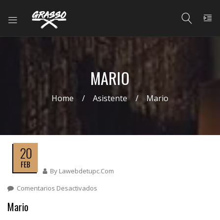
MARIO
Home
Asistente
Mario
20
FEB
By
Lawebdetupc.com
Comentarios Desactivados
En
Mario
Mario